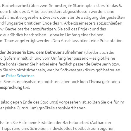
. Bachelorarbeit) über zwei Semester, im Studienplan ist es für das 5.
t dem Ende des 2. Arbeitssemesters abgeschlossen werden. Eine
lfall nicht vorgesehen. Zwecks optimaler Bewältigung der gestellten
cklungsarbeit mit dem Ende des 1. Arbeitssemesters abzuschließen
 Bachelorarbeit anzufertigen. Sie soll das Projekt und das
d ausführlich beschreiben – etwa im Umfang einer halben
n im Team angefertigt werden. Den Abschluss bildet eine Präsentation
 der Betreuerin bzw. dem Betreuer aufnehmen
(die/der auch die
d (sofern inhaltlich und vom Umfang her passend – es gibt keine
te kontaktieren Sie hierbei eine fachlich passende Betreuerin bzw.
 Sie sich nicht sicher sein, wer Ihr Softwarepraktikum ggf. betreuen
) an
Peter Schartner
.
em Semester absolvieren möchten, aber noch
kein Thema
gefunden
besprechung
teil.
also gegen Ende des Studiums) vorgesehen ist, sollten Sie die für Ihr
r (siehe Curriculum) großteils absolviert haben.
halten Sie Hilfe beim Erstellen der Bachelorarbeit (Aufbau der
e Tipps rund ums Schreiben, individuelles Feedback zum eigenen