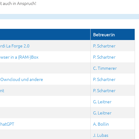
ot auch in Anspruch!
Betreuer:in
di La Forge 2.0
P. Schartner
owser in a (RAM-)Box
P. Schartner
C. Timmerer
, Owncloud und andere
P. Schartner
nt
P. Schartner
G. Leitner
G. Leitner
ChatGPT
A. Bollin
J. Lubas