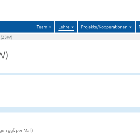
Team
Lehre
Projekte/Kooperationen
 (23W)
W)
lgen ggf. per Mail)