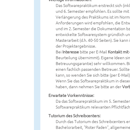
Das Softwarepraktikum erstreckt sich (inkl
und 6. Semester empfohlen. Es sollte mi
Verlängerung des Praktikums ist im Norma
Anforderungen wird empfohlen, die Entwi
und im 2. Semester die Dokumentation bzw.
entwickelte Softwaresystem gründlich un
Masterarbeit (d.h. 40-50 Seiten). Sie kan
der Projektergebnisse.
Bei
Interesse
bitte per E-Mail
Kontakt mit
Beurteilung übernimmt). Eigene Ideen sin
Betreuungsgarantie) sehr willkommen. Bit
einen fachlich passenden Betreuer. Sollten
kann, so wenden Sie sich bitte (per E-Mail
Wenn Sie das Softwarepraktikum in dies
haben, dann nehmen Sie bitte an der
Vor
Erwartete Vorkenntnisse:
Da das Softwarepraktikum im 5. Semester (
Softwarepraktikum relevanten Pflichtfäche
Tutorium des Schreibcenters:
Durch das Tutorium des Schreibcenters er
Bachelorarbeit, "Roter Faden", allgemein