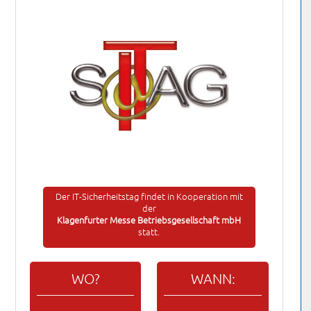
Der IT-Sicherheitstag findet in Kooperation mit
der
Klagenfurter Messe Betriebsgesellschaft mbH
statt.
WO?
WANN: