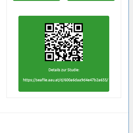
Details zur Studie:
https://seafile.aau.at/d/600a6daa9d4e47b2a655/