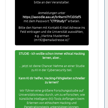
bitte an den Veranstalter.
Anmeldungen unter
https://aaoodle.aau.at/brRwrni7hTJD5zfS
mit dem Passwort
"CTFStudy1"
erbeten.
Bitte den Namen mit Kontakt-E-Mail Adresse ins
Feld eintragen und die Universität auswählen,
e.g. „Martina Musterman
(m192@emailadresse.io)“
STUDIE - Ich wollte schon immer ethical Hacking
lernen, aber...
... jetzt ist deine Chance! Nehme an einer Studie
zu KI in der Cybersecurity teil.
Kann KI dir helfen, Hacking-Fähigkeiten schneller
zu lernen?
Wir führen eine größere Forschungsstudie auf
Universitätsniveau durch, um zu erforschen, wie
künstliche Intelligenz (KI)-Tools Anfängern beim
Erlernen von ethischem Hacking und
Penetrationstests unterstützen können.