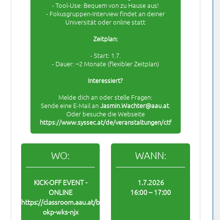
- Tool-Use: Bequem von zu Hause aus!
- Fokusgruppen-Interview findet an deiner
Universität oder online statt
Zeitplan:
- Start: 1.7.
- Dauer: ~2 Monate (flexibler Zeitplan)
Interessiert?
Melde dich an oder stelle Fragen:
Sende eine E-Mail an
Jasmin.Wachter@aau.at
.
Oder besuche die Webseite
https://www.syssec.at/de/veranstaltungen/ctf
WO:
WANN:
KICK-OFF EVENT -
1.7.2026
ONLINE
16:00 – 17:00
https://classroom.aau.at/b/wac-
okp-wks-njx