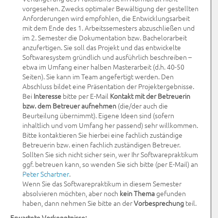
vorgesehen. Zwecks optimaler Bewältigung der gestellten
Anforderungen wird empfohlen, die Entwicklungsarbeit
mit dem Ende des 1. Arbeitssemesters abzuschließen und
im 2. Semester die Dokumentation bzw. Bachelorarbeit
anzufertigen. Sie soll das Projekt und das entwickelte
Softwaresystem gründlich und ausführlich beschreiben –
etwa im Umfang einer halben Masterarbeit (d.h. 40-50
Seiten). Sie kann im Team angefertigt werden. Den
Abschluss bildet eine Präsentation der Projektergebnisse.
Bei
Interesse
bitte per E-Mail
Kontakt mit der Betreuerin
bzw. dem Betreuer aufnehmen
(die/der auch die
Beurteilung übernimmt). Eigene Ideen sind (sofern
inhaltlich und vom Umfang her passend) sehr willkommen.
Bitte kontaktieren Sie hierbei eine fachlich zuständige
Betreuerin bzw. einen fachlich zuständigen Betreuer.
Sollten Sie sich nicht sicher sein, wer Ihr Softwarepraktikum
ggf. betreuen kann, so wenden Sie sich bitte (per E-Mail) an
Peter Schartner
.
Wenn Sie das Softwarepraktikum in diesem Semester
absolvieren möchten, aber noch
kein Thema
gefunden
haben, dann nehmen Sie bitte an der
Vorbesprechung
teil.
Erwartete Vorkenntnisse: