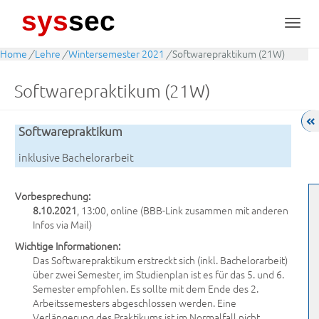
sys
sec
Toggl
navig
Home
/
Lehre
/
Wintersemester 2021
/
Softwarepraktikum (21W)
Softwarepraktikum (21W)
Softwarepraktikum
inklusive Bachelorarbeit
Vorbesprechung:
8.10.2021
, 13:00, online (BBB-Link zusammen mit anderen
Infos via Mail)
Wichtige Informationen:
Das Softwarepraktikum erstreckt sich (inkl. Bachelorarbeit)
über zwei Semester, im Studienplan ist es für das 5. und 6.
Semester empfohlen. Es sollte mit dem Ende des 2.
Arbeitssemesters abgeschlossen werden. Eine
Verlängerung des Praktikums ist im Normalfall nicht