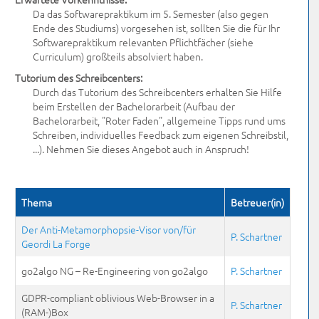
Da das Softwarepraktikum im 5. Semester (also gegen
Ende des Studiums) vorgesehen ist, sollten Sie die für Ihr
Softwarepraktikum relevanten Pflichtfächer (siehe
Curriculum) großteils absolviert haben.
Tutorium des Schreibcenters:
Durch das Tutorium des Schreibcenters erhalten Sie Hilfe
beim Erstellen der Bachelorarbeit (Aufbau der
Bachelorarbeit, "Roter Faden", allgemeine Tipps rund ums
Schreiben, individuelles Feedback zum eigenen Schreibstil,
...). Nehmen Sie dieses Angebot auch in Anspruch!
Thema
Betreuer(in)
Der Anti-Metamorphopsie-Visor von/für
P. Schartner
Geordi La Forge
go2algo NG – Re-Engineering von go2algo
P. Schartner
GDPR-compliant oblivious Web-Browser in a
P. Schartner
(RAM-)Box