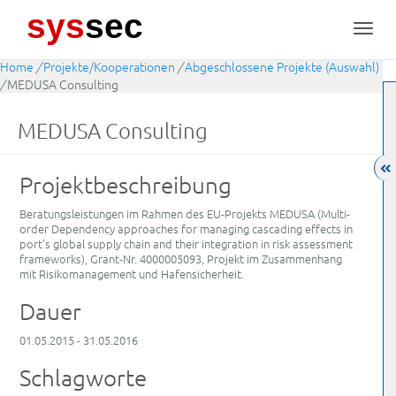
sys
sec
Toggl
navig
Home
/
Projekte/Kooperationen
/
Abgeschlossene Projekte (Auswahl)
/
MEDUSA Consulting
MEDUSA Consulting
Projektbeschreibung
Beratungsleistungen im Rahmen des EU-Projekts MEDUSA (Multi-
order Dependency approaches for managing cascading effects in
port's global supply chain and their integration in risk assessment
frameworks), Grant-Nr. 4000005093, Projekt im Zusammenhang
mit Risikomanagement und Hafensicherheit.
Dauer
01.05.2015 - 31.05.2016
Schlagworte