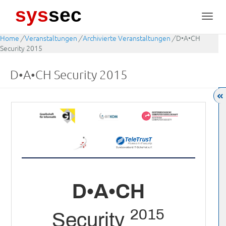
sys
sec
Toggl
navig
Home
/
Veranstaltungen
/
Archivierte Veranstaltungen
/
D•A•CH
Security 2015
D•A•CH Security 2015
D•A•CH
2015
Security